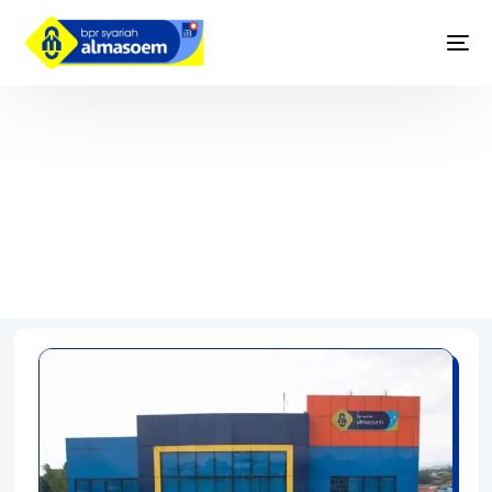
Tabungan Ma’soem Haji iB & Umrah
iB