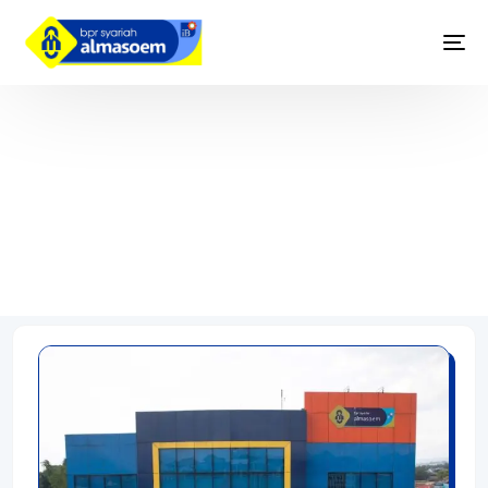
Tabungan Simpanan Pensiun
Masoem iB (SIMPENMAS)